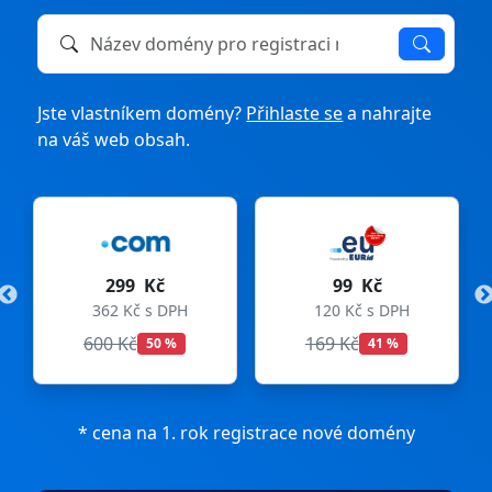
Název domény k registraci nebo převodu
Jste vlastníkem domény?
Přihlaste se
a nahrajte
na váš web obsah.
99 Kč
275 Kč
120 Kč s DPH
333 Kč s DPH
169 Kč
299 Kč
41 %
8 %
* cena na 1. rok registrace nové domény