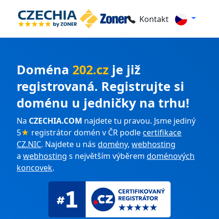
Kontakt
Doména
202.cz
je již
registrovaná. Registrujte si
doménu u jedničky na trhu!
Na
CZECHIA.COM
najdete tu pravou. Jsme jediný
5
★
registrátor domén v ČR podle
certifikace
CZ.NIC
. Najdete u nás
domény
,
webhosting
a
webhosting
s největším výběrem
doménových
koncovek
.